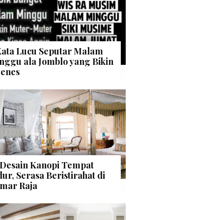
Kata Lucu Seputar Malam
nggu ala Jomblo yang Bikin
enes
 Desain Kanopi Tempat
dur, Serasa Beristirahat di
mar Raja