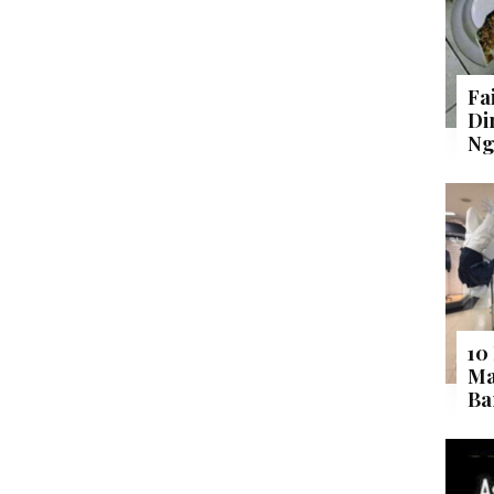
Fa
Di
Ng
10
Ma
Ba