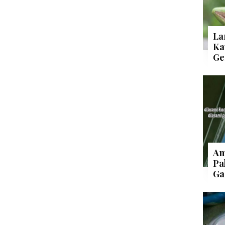
La
Ka
Ge
Am
Pa
Ga