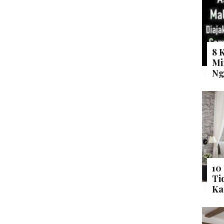
8 
Mi
Ng
10
Ti
Ka