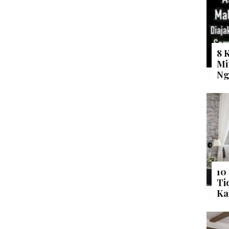
8 
Mi
Ng
10
Ti
Ka