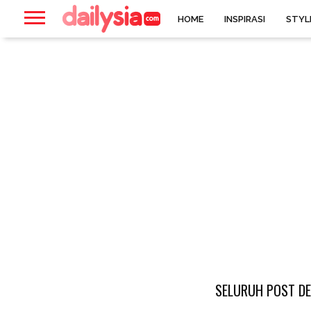
HOME
INSPIRASI
STYL
SELURUH POST D