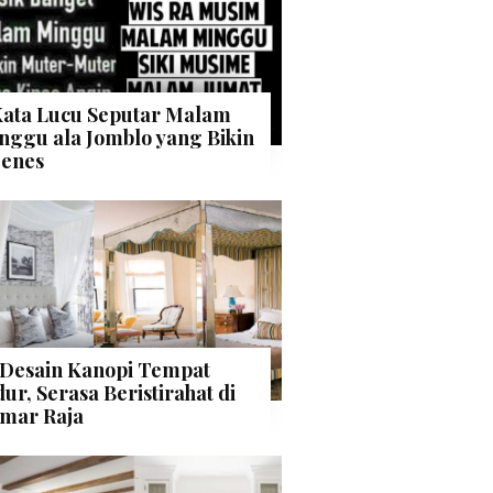
Kata Lucu Seputar Malam
nggu ala Jomblo yang Bikin
enes
 Desain Kanopi Tempat
dur, Serasa Beristirahat di
mar Raja