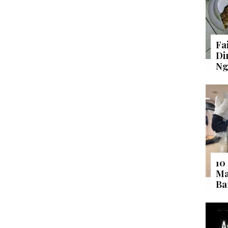
Fa
Di
Ng
10
Ma
Ba