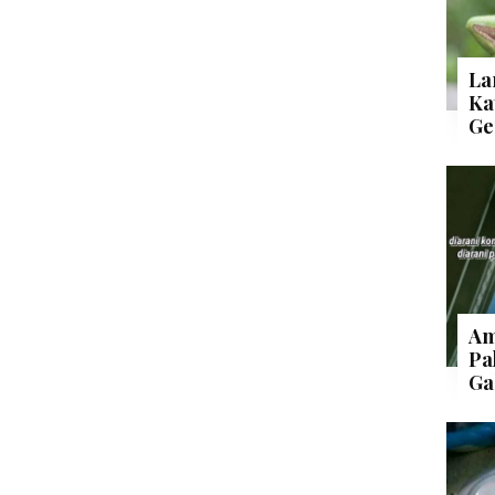
La
Ka
Ge
Am
Pa
Ga