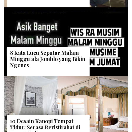
8 Kata Lucu Seputar Malam
Minggu ala Jomblo yang Bikin
Ngenes
10 Desain Kanopi Tempat
Tidur, Serasa Beristirahat di