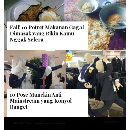
Fail! 10 Potret Makanan Gagal
Dimasak yang Bikin Kamu
Nggak Selera
10 Pose Manekin Anti
Mainstream yang Konyol
Banget