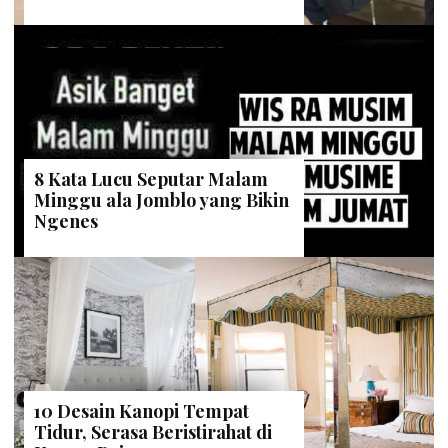
8 Kata Lucu Seputar Malam
Minggu ala Jomblo yang Bikin
Ngenes
10 Desain Kanopi Tempat
Tidur, Serasa Beristirahat di