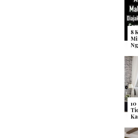
8 
Mi
Ng
10
Ti
Ka