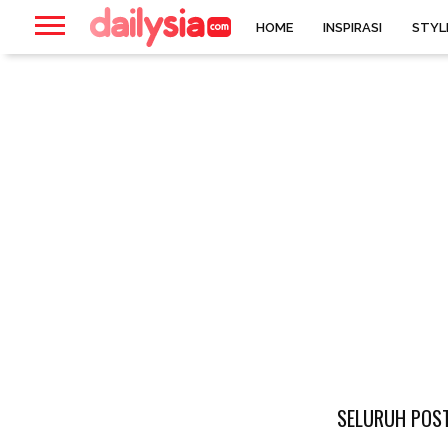
HOME
INSPIRASI
STYL
SELURUH POST