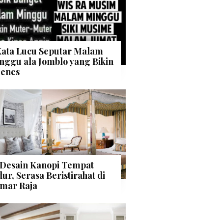
Kata Lucu Seputar Malam
nggu ala Jomblo yang Bikin
enes
 Desain Kanopi Tempat
dur, Serasa Beristirahat di
mar Raja