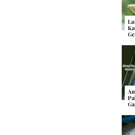
La
Ka
Ge
Am
Pa
Ga