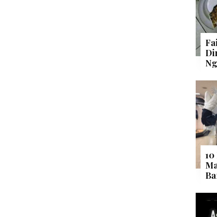
Fa
Di
Ng
10
Ma
Ba