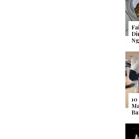
Fa
Di
Ng
10
Ma
Ba