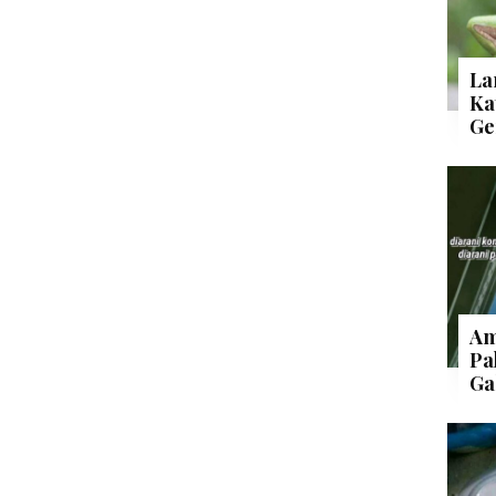
La
Ka
Ge
Am
Pa
Ga