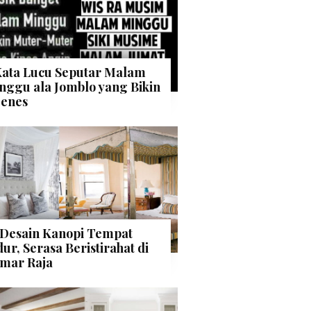
Kata Lucu Seputar Malam
nggu ala Jomblo yang Bikin
enes
 Desain Kanopi Tempat
dur, Serasa Beristirahat di
mar Raja