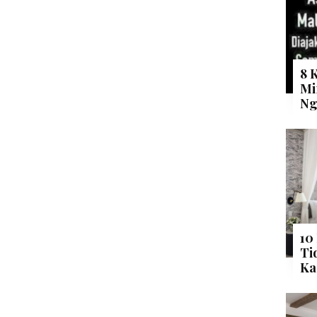
8 
Mi
Ng
10
Ti
Ka