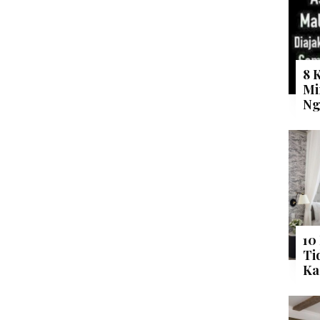
8 
Mi
Ng
10
Ti
Ka