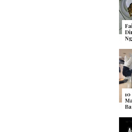
Fa
Di
Ng
10
Ma
Ba