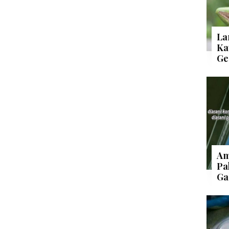
La
Ka
Ge
Am
Pa
Ga