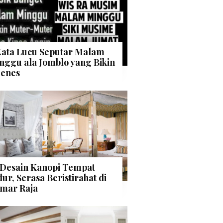
Kata Lucu Seputar Malam
nggu ala Jomblo yang Bikin
enes
 Desain Kanopi Tempat
dur, Serasa Beristirahat di
mar Raja