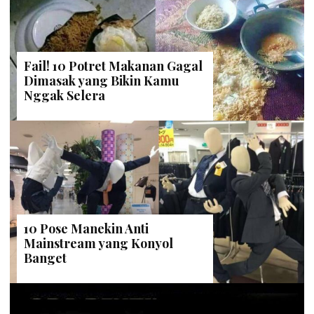
Fail! 10 Potret Makanan Gagal
Dimasak yang Bikin Kamu
Nggak Selera
10 Pose Manekin Anti
Mainstream yang Konyol
Banget