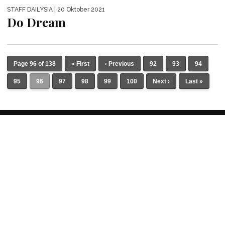
STAFF DAILYSIA
| 20 Oktober 2021
Do Dream
Page 96 of 138
« First
‹ Previous
92
93
94
95
96
97
98
99
100
Next ›
Last »