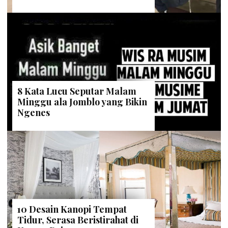
8 Kata Lucu Seputar Malam
Minggu ala Jomblo yang Bikin
Ngenes
10 Desain Kanopi Tempat
Tidur, Serasa Beristirahat di