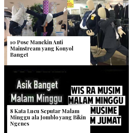
10 Pose Manekin Anti
Mainstream yang Konyol
Banget
8 Kata Lucu Seputar Malam
Minggu ala Jomblo yang Bikin
Ngenes