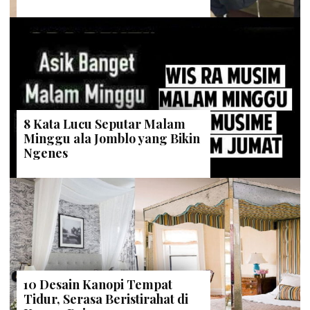
8 Kata Lucu Seputar Malam
Minggu ala Jomblo yang Bikin
Ngenes
10 Desain Kanopi Tempat
Tidur, Serasa Beristirahat di