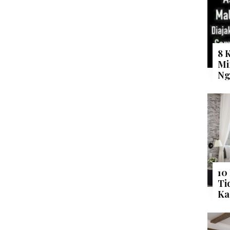
8 
Mi
Ng
10
Ti
Ka