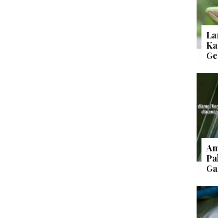
La
Ka
Ge
Am
Pa
Ga