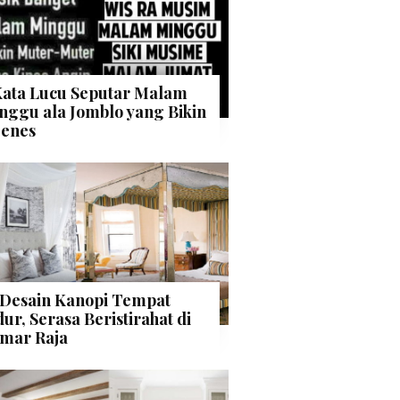
Kata Lucu Seputar Malam
nggu ala Jomblo yang Bikin
enes
 Desain Kanopi Tempat
dur, Serasa Beristirahat di
mar Raja