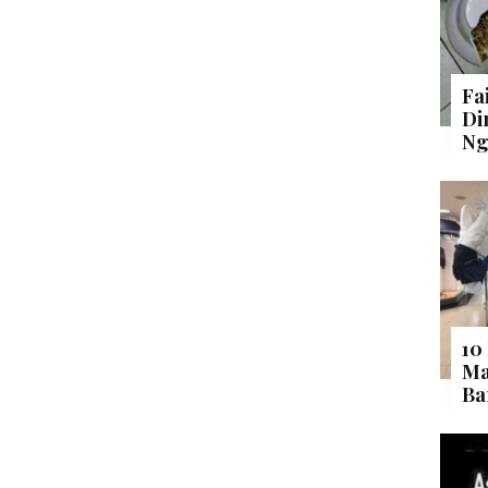
Fa
Di
Ng
10
Ma
Ba