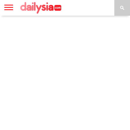
HOME
INSPIRASI
STYLE
FILM &
NGAKAK
QUOTES
HYPE
MORE
SERIES