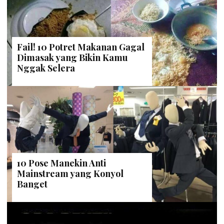
Fail! 10 Potret Makanan Gagal
Dimasak yang Bikin Kamu
Nggak Selera
10 Pose Manekin Anti
Mainstream yang Konyol
Banget