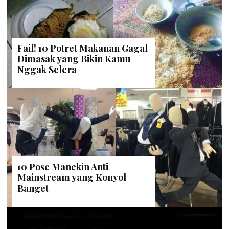
Fail! 10 Potret Makanan Gagal
Dimasak yang Bikin Kamu
Nggak Selera
10 Pose Manekin Anti
Mainstream yang Konyol
Banget