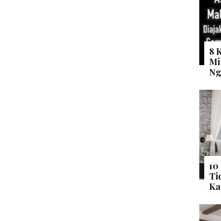
8 
Mi
Ng
10
Ti
Ka