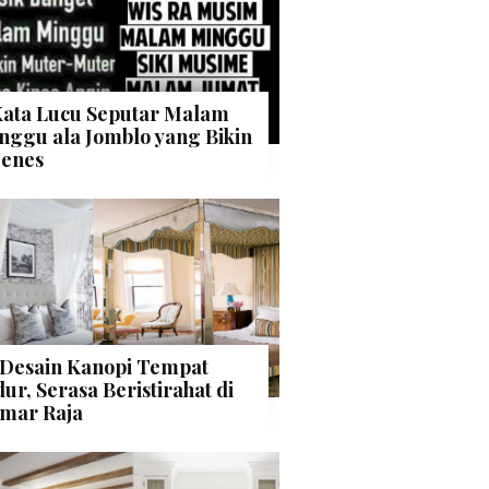
Kata Lucu Seputar Malam
nggu ala Jomblo yang Bikin
enes
 Desain Kanopi Tempat
dur, Serasa Beristirahat di
mar Raja