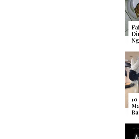
Fa
Di
Ng
10
Ma
Ba