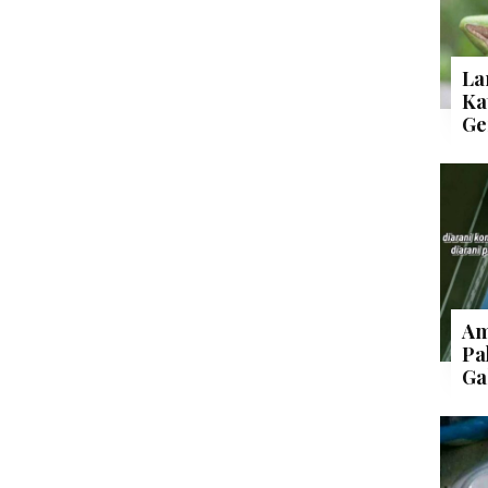
La
Ka
Ge
Am
Pa
Ga