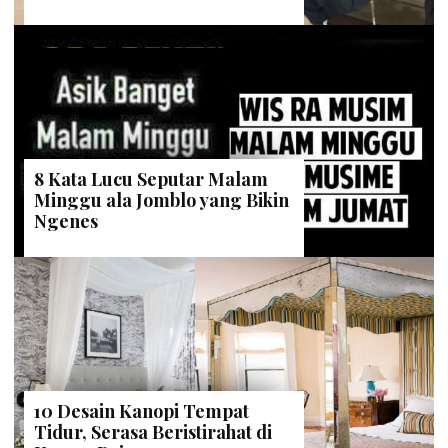
8 Kata Lucu Seputar Malam
Minggu ala Jomblo yang Bikin
Ngenes
10 Desain Kanopi Tempat
Tidur, Serasa Beristirahat di