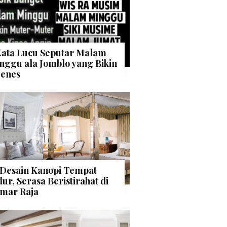
Kata Lucu Seputar Malam
nggu ala Jomblo yang Bikin
enes
 Desain Kanopi Tempat
dur, Serasa Beristirahat di
mar Raja