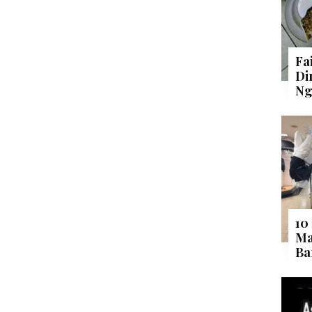
Fa
Di
Ng
10
Ma
Ba