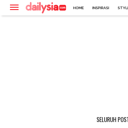
HOME
INSPIRASI
STYL
SELURUH POST