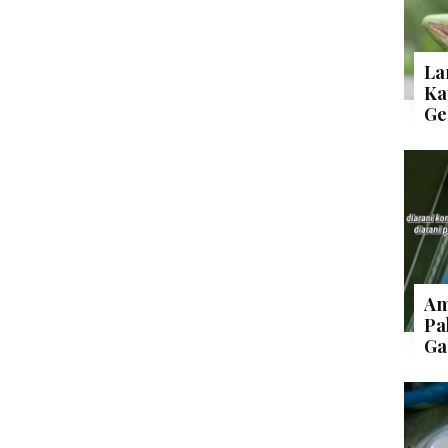
La
Ka
Ge
Am
Pa
Ga