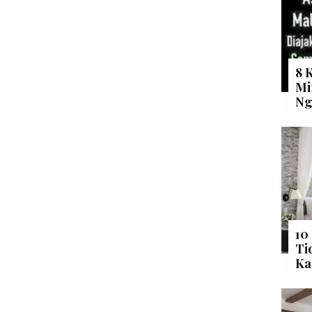
8 
Mi
Ng
10
Ti
Ka