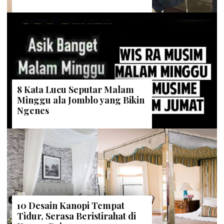
8 Kata Lucu Seputar Malam
Minggu ala Jomblo yang Bikin
Ngenes
10 Desain Kanopi Tempat
Tidur, Serasa Beristirahat di