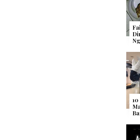
Fa
Di
Ng
10
Ma
Ba