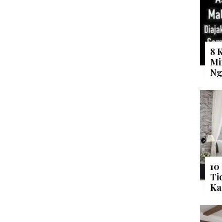
8 
Mi
Ng
10
Ti
Ka