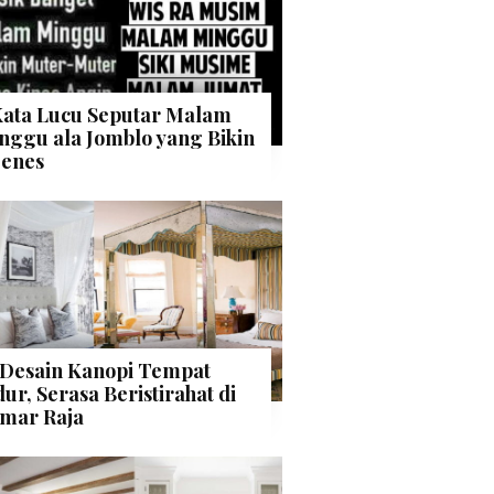
Kata Lucu Seputar Malam
nggu ala Jomblo yang Bikin
enes
 Desain Kanopi Tempat
dur, Serasa Beristirahat di
mar Raja