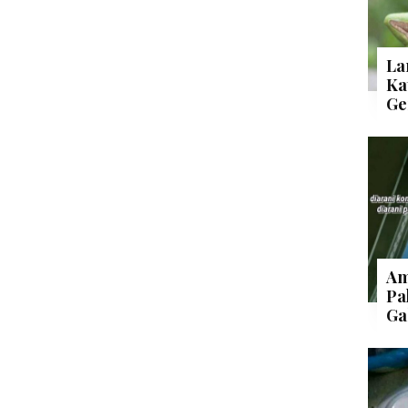
La
Ka
Ge
Am
Pa
Ga