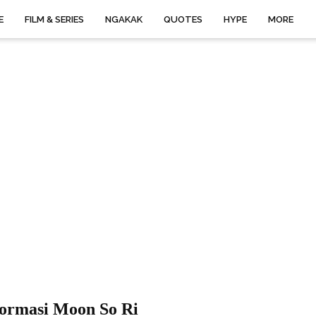
E
FILM & SERIES
NGAKAK
QUOTES
HYPE
MORE
formasi Moon So Ri