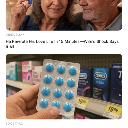
DIRECTMAX
He Rewrote His Love Life In 15 Minutes—Wife's Shock Says
It All
BOOSTARO