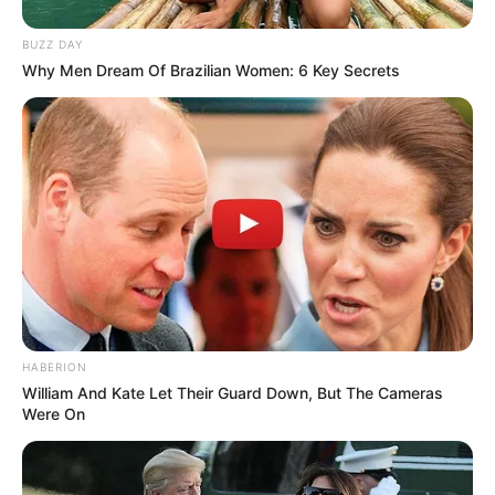
BUZZ DAY
Fail! 10 Potret Makanan Gagal
Why Men Dream Of Brazilian Women: 6 Key Secrets
Dimasak yang Bikin Kamu
Nggak Selera
10 Pose Manekin Anti
Mainstream yang Konyol
Banget
HABERION
William And Kate Let Their Guard Down, But The Cameras
Were On