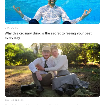
1. Tak hanya gambar-gambar yang menarik dengan
warna yang ramai bikin belajar makin bersemangat
Mute
CTA LOVE
Why this ordinary drink is the secret to feeling your best
every day
BRAINBERRIES