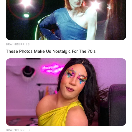
(foto: pinterest)
8. Tak hanya dibidang bahasa, bidang sains seperti
rumus juga bisa dibuat seperti ini. Menghafal jadi
lebih asyik
BRAINBERRIES
These Photos Make Us Nostalgic For The 70's
BRAINBERRIES