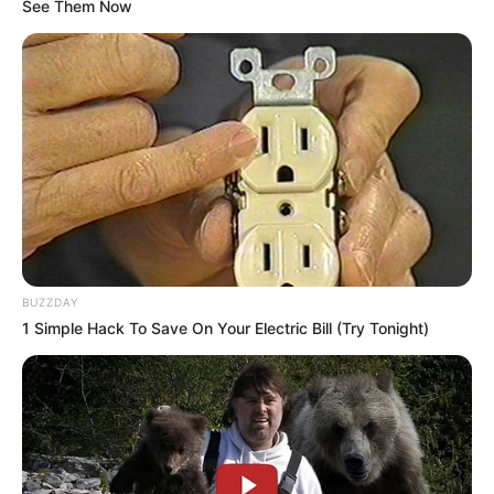
See Them Now
BUZZDAY
1 Simple Hack To Save On Your Electric Bill (Try Tonight)