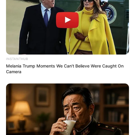
8 Kata Lucu Seputar Malam
Minggu ala Jomblo yang Bikin
Ngenes
INSTANTHUB
Melania Trump Moments We Can't Believe Were Caught On
Camera
10 Desain Kanopi Tempat
Tidur, Serasa Beristirahat di
Kamar Raja