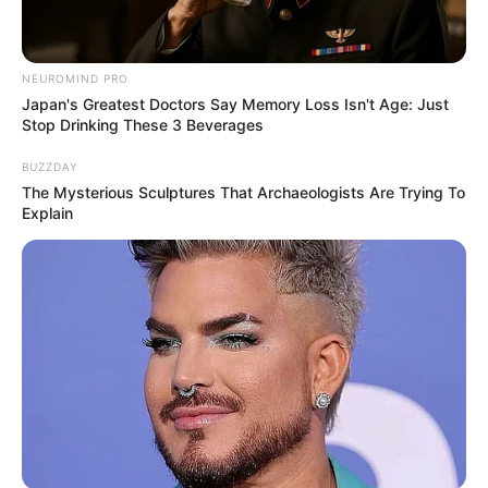
NEUROMIND PRO
Tampil Lebih Modern, 7 Potret
Japan's Greatest Doctors Say Memory Loss Isn't Age: Just
Hasil Renovasi Rumah Berusia
Stop Drinking These 3 Beverages
90 Tahun
BUZZDAY
The Mysterious Sculptures That Archaeologists Are Trying To
Explain