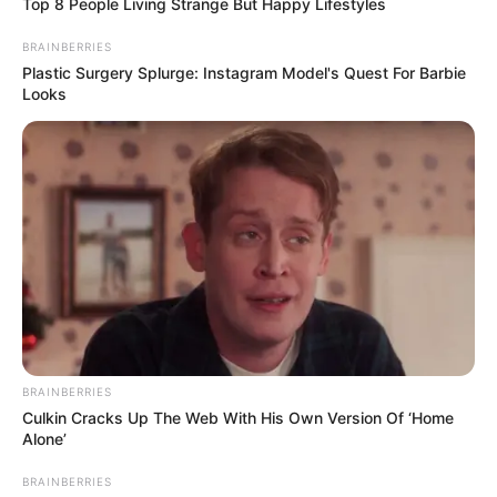
Top 8 People Living Strange But Happy Lifestyles
BRAINBERRIES
(foto: artprojectforkids)
Plastic Surgery Splurge: Instagram Model's Quest For Barbie
Looks
2. Memberikan kode pada setiap mata pelajaran bisa
jadi ide yang bagus, misalnya kimia diberi warna
bertema biru
BRAINBERRIES
Culkin Cracks Up The Web With His Own Version Of ‘Home
Alone’
BRAINBERRIES