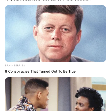
(foto: pinterest)
10. Jika ada bentuknya, jangan ragu untuk
menggambar materi yang diajarkan. Lakukan
semirip mungkin agar makin mudah mengingat
BRAINBERRIES
8 Conspiracies That Turned Out To Be True