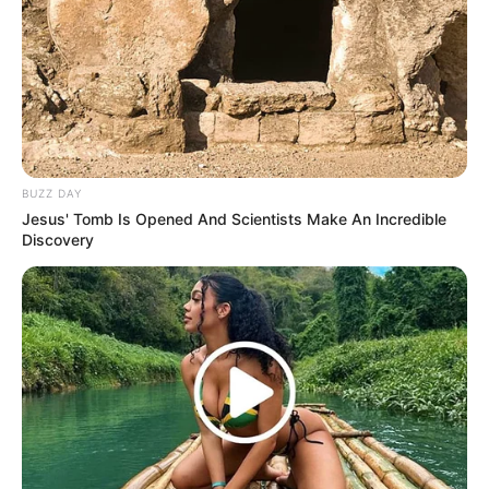
Langka Banget! 10 Pose Lucu
Katak yang Bikin Ketawa
Gemes
BUZZ DAY
Jesus' Tomb Is Opened And Scientists Make An Incredible
Discovery
Ambyar! 10 Kalimat Baper
Pakai Bahasa Jawa Ini Bikin
Galau Abis