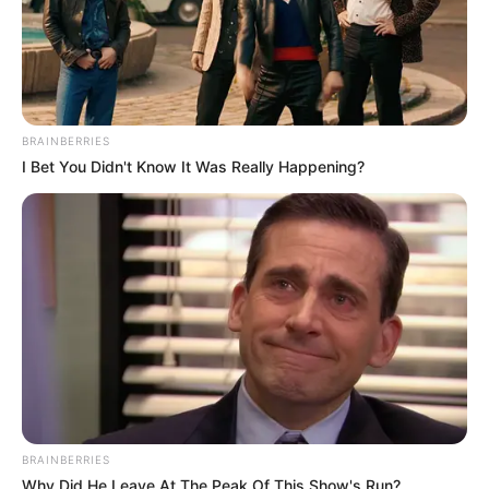
BRAINBERRIES
I Bet You Didn't Know It Was Really Happening?
BRAINBERRIES
Why Did He Leave At The Peak Of This Show's Run?