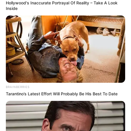
Hollywood's Inaccurate Portrayal Of Reality – Take A Look
Inside
(foto: artptojectforkids)
3. Jika tak terlalu suka dengan terlalu ramai, stabilo
bisa digunakan pada bagian yang penting-penting
saja
BRAINBERRIES
Tarantino’s Latest Effort Will Probably Be His Best To Date