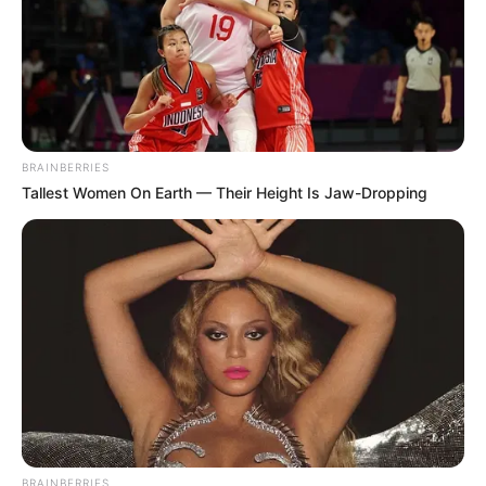
BRAINBERRIES
Tallest Women On Earth — Their Height Is Jaw-Dropping
(foto: easydrawingguides)
5. Walaupun hanya menggunakan dua warna dasar,
dengan bentuk seperti ini tetap terlihat rapi bukan?
BRAINBERRIES