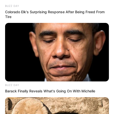
BUZZ DAY
Bikin Ngakak, 10 Potret
Colorado Elk's Surprising Response After Being Freed From
Cosplay Murah Pakai Bahan
Tire
Seadanya
Anti Mainstream, 10 Cara
Membawa Barang Belanjaan
Versi Warga Thailand
BUZZ DAY
Barack Finally Reveals What's Going On With Michelle