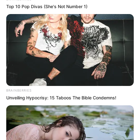
Top 10 Pop Divas (She's Not Number 1)
BRAINBERRIES
Unveiling Hypocrisy: 15 Taboos The Bible Condemns!
(foto: easydrawingtips)
6. Jika bisa menggambar tak ada salahnya membuat
karakter mini yang lucu, belajar jadi lebih mudah
karena bisa jadi kode