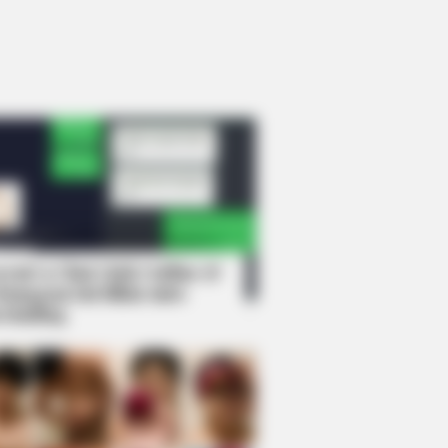
rem! 9 Chat Ojek Online &
langgan Ini Bikin Auto
rinding