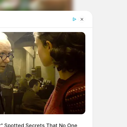
ngka Banget! 10 Pose Lucu
tak yang Bikin Ketawa
mes
byar! 10 Kalimat Baper
kai Bahasa Jawa Ini Bikin
lau Abis
" Spotted Secrets That No One