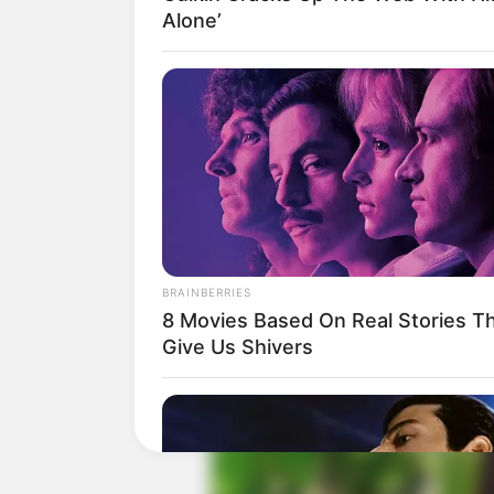
Alone’
Baca juga:
Biodata, Profil, dan Fakt
BRAINBERRIES
8 Movies Based On Real Stories T
Give Us Shivers