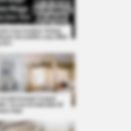
Kata Lucu Seputar Malam
nggu ala Jomblo yang Bikin
enes
ists: The World's Most Unique
 Desain Kanopi Tempat
dur, Serasa Beristirahat di
mar Raja