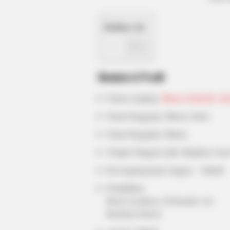
Daftar isi
CTA FAVORITE
Why this ordinary drink is the secr
to feeling your best every day
Biodata & Profil
Nama Lengkap:
Marisa Gabrielle Abe
Nama Panggung: Marisa Abela
Nama Panggilan: Marisa
Tempat Tanggal Lahir: Brighton, East
Kewarganegaraan: Inggris – Yahudi
Pendidikan:
Royal Academy of Dramatic Art;
Roedean School;