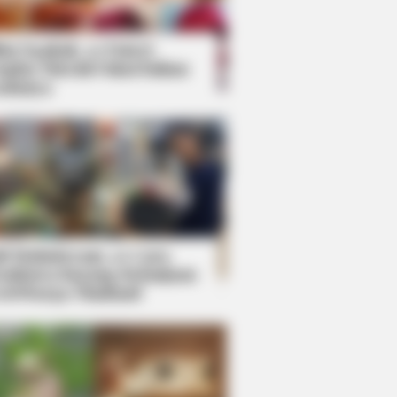
kin Ngakak, 10 Potret
splay Murah Pakai Bahan
adanya
ti Mainstream, 10 Cara
mbawa Barang Belanjaan
rsi Warga Thailand