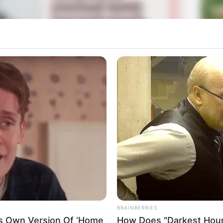
La
Ka
Ge
aran untuk bermain film yang berjudul
Five Dates
(2020),
),
Barbie
(2023) yang membuat namanya semakin
Mute
Am
sebagai pengisi suara dalam video game yang berjudul
Five
Pa
Ga
BRAINBERRIES
is Own Version Of ‘Home
How Does "Darkest Hour