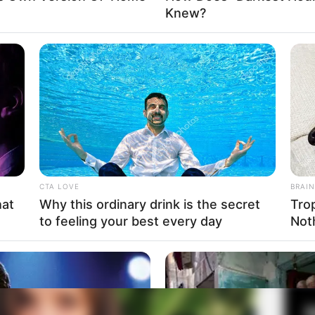
Knew?
Fa
Di
Ng
a Tyner Rushing
CTA LOVE
BRAIN
hat
Why this ordinary drink is the secret
Tro
to feeling your best every day
Not
10
Ma
Ba