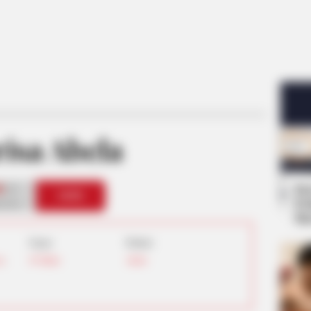
isa Abela
Se
0
VOTE
Pe
s love
Me
Umur:
Profesi:
ex
,
29 Tahun
Aktris