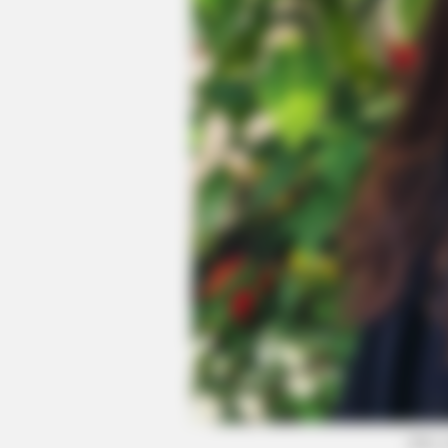
BRAINBERRIES
Top 8 Movies Based On Real Life.
Them!
(foto: