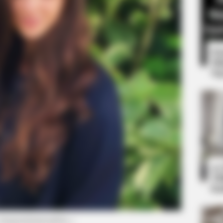
8 
Mi
Ng
BRAINBERRIES
 You Have To Watch
From Albinos To Polygam
Families
10
Ti
Ka
 instagram/marisaabela_)