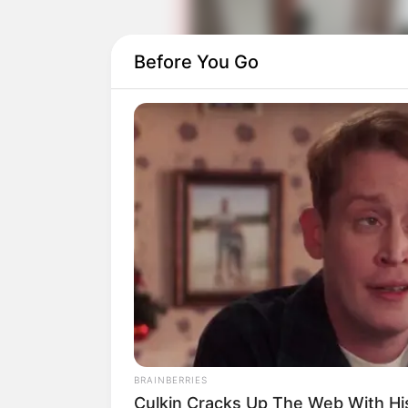
Before You Go
Setelah itu, ia banyak mendapatkan taw
Rogue Agent
(2022),
She Is Love
(2022
dikenal.
Selain film dan serial, ia juga didapuk 
Dates
(2020) sebagai karakter Maya.
BRAINBERRIES
Culkin Cracks Up The Web With H