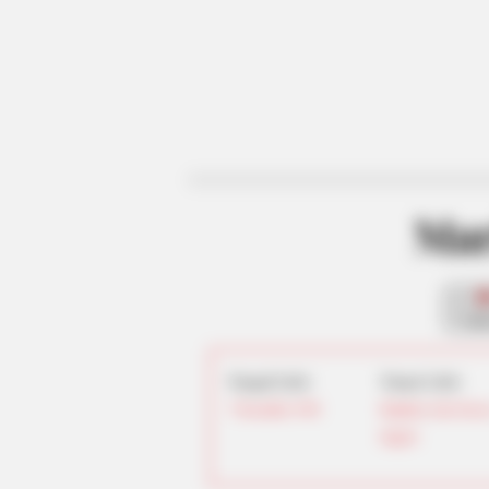
Mar
fan
Tanggal Lahir:
Tempat Lahir:
7 Desember
1996
Brighton
,
East Suss
Inggris