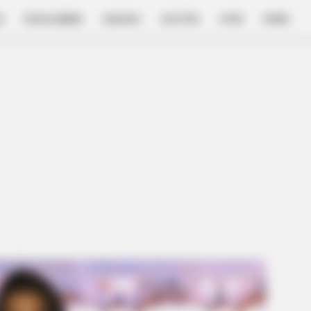
E
FILM & SERIES
NGAKAK
QUOTES
HYPE
MORE