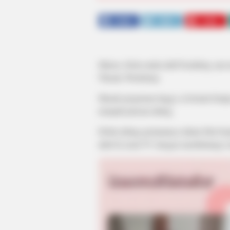
SHARE
TWEET
SHARE
Marisa Abela mulai aktif berakting saa
Theatre Workshop.
Masuk perguruan tinggi, ia berniat bela
menjadi jurusan akting.
Debut akting pertamanya dalam film be
aktif di serial TV dengan membintangi s