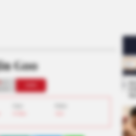
Jin Goo
4
Se
VOTE
Pe
s love
Me
Umur:
Profesi:
n
46 Tahun
Aktor