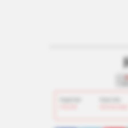
fan
Tanggal Lahir:
Tempat Lahir:
20 Juli
1980
Seoul
,
Korea Selata