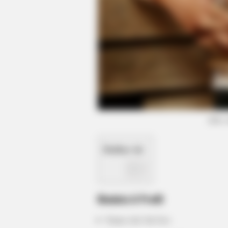
RADAR MEDIA
David Muir's New Partner, Whom Yo
Easily Recognize
(foto:
Daftar isi
Biodata & Profil
Nama Asli: Jin Goo