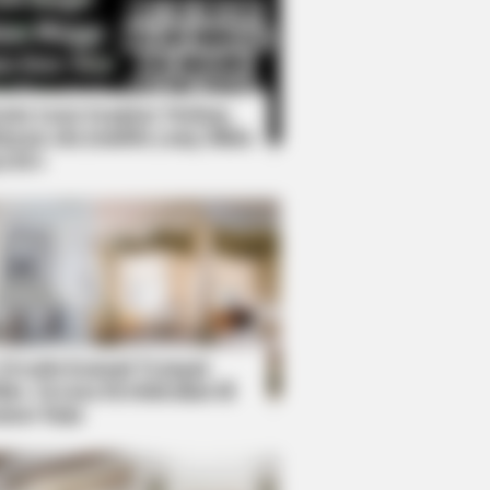
Kata Lucu Seputar Malam
nggu ala Jomblo yang Bikin
enes
: The Best Saves In Women's
 Desain Kanopi Tempat
dur, Serasa Beristirahat di
mar Raja