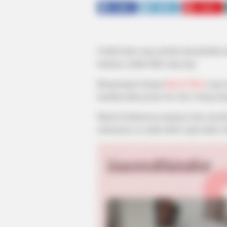
SHARE
TWEET
SHARE
Untuk kamu yang pernah menyaksikan 
tentunya sudah tidak asing lagi.
Berpasangan dengan
Kim Ji Won
yang 
membawakan peran Seo Dae Young den
Meski di Indonesia namanya baru merok
sebenarnya ia sudah debut sejak tahun 2