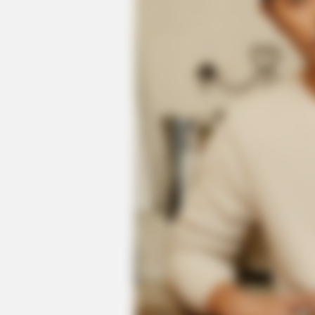
HABERION
A Trail Camera Captures What No