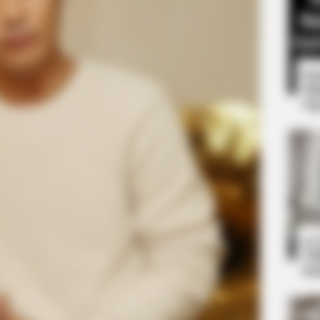
8 
Mi
Ng
BUZZDAY
 One Should See
Get Ready To Be Amazed
Volleyball
10
Ti
Ka