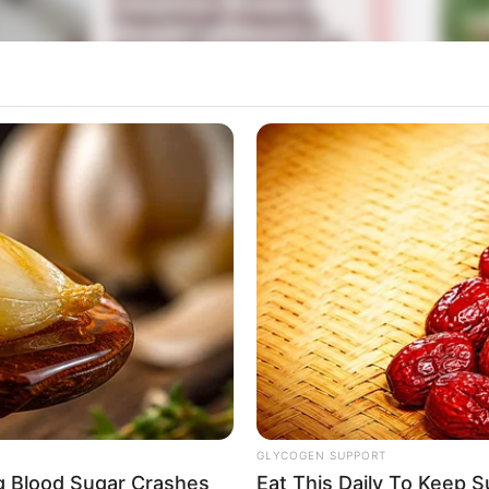
La
Ka
Ge
engan memerankan tokoh Kim In Ha muda yang versi
, Lee Byung Hun.
Mute
ndapat pengakuan tatkala ia memerankan tokoh Jin Tae
p Bong Joon Ho yang berjudul
Mother
pada 2009.
Am
Pa
Ga
GLYCOGEN SUPPORT
ng Blood Sugar Crashes
Eat This Daily To Keep 