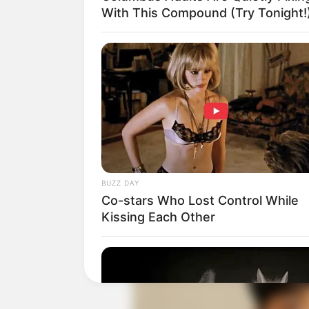
With This Compound (Try Tonight!
Bahkan berkat penampilannya di film te
penghargaan sekaligus. Salah satunya s
ke-46.
Baca juga:
Biodata, Profil, dan Fakt
BUZZ DAY
Co-stars Who Lost Control While
Kissing Each Other