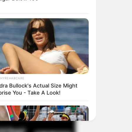
il! 10 Potret Makanan Gagal
masak yang Bikin Kamu
gak Selera
THYREHABCARE
dra Bullock's Actual Size Might
prise You - Take A Look!
 Pose Manekin Anti
instream yang Konyol
nget