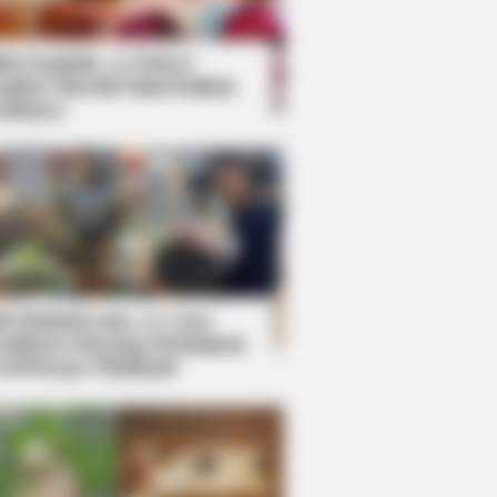
kin Ngakak, 10 Potret
splay Murah Pakai Bahan
adanya
ti Mainstream, 10 Cara
mbawa Barang Belanjaan
rsi Warga Thailand