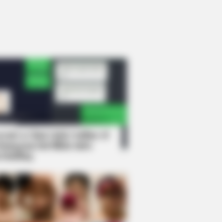
rem! 9 Chat Ojek Online &
langgan Ini Bikin Auto
rinding