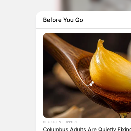
Before You Go
Kala itu, ia bermain dalam drama
All In
d
dewasanya dibintangi aktor papan atas
Kiprahnya di dunia seni peran mulai me
dalam film
thriller
garapan sutradara to
GLYCOGEN SUPPORT
Columbus Adults Are Quietly Fixi