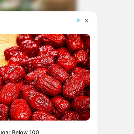
ngka Banget! 10 Pose Lucu
tak yang Bikin Ketawa
mes
byar! 10 Kalimat Baper
kai Bahasa Jawa Ini Bikin
lau Abis
Sugar Below 100