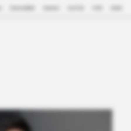
E
FILM & SERIES
NGAKAK
QUOTES
HYPE
MORE