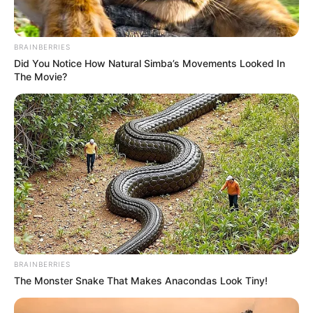
Warna kesukaannya adalah emas, merah, dan biru.
Fasih berbahasa Mandarin dan Korea.
BRAINBERRIES
Did You Notice How Natural Simba’s Movements Looked In
Berteman dekat dengan Olivia Hye
LOONA
.
The Movie?
7. Lena
BRAINBERRIES
The Monster Snake That Makes Anacondas Look Tiny!