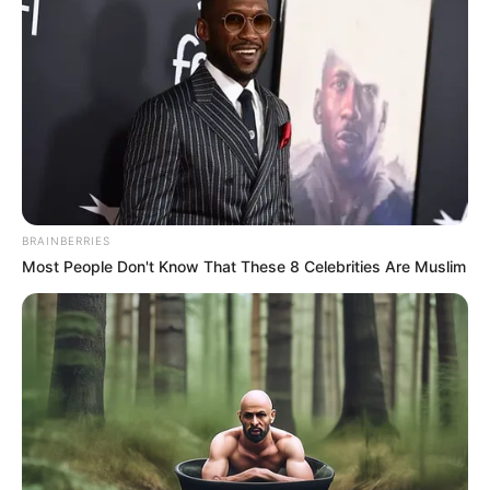
3
VOTE
fans love
Debut:
Asal:
5 September
2018
Korea Selatan
Jumlah Anggota:
Fandom:
7 Member
Groo
BRAINBERRIES
Most People Don't Know That These 8 Celebrities Are Muslim
Edit
GWSN atau yang juga dikenal dengan Girls in the Park
merupakan girl group multinasional yang beranggotakan tujuh
orang. Grup yang beranggotakan Seoryoung, Anne, Minju, Miya,
Seokyoung, SoSo, dan Lena ini mulai terungkap pada 14 Juni