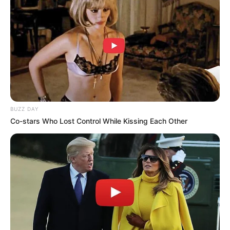
Golongan Darah: O
Profesi: Penyanyi, aktris
Hobi: Berolahraga dan menulis
Fakta
Menarik
Nama panggilannya adalah Mindoongie.
Dapat menirukan suara bebek.
BUZZ DAY
Co-stars Who Lost Control While Kissing Each Other
Mantan trainee SD Entertainment.
Berasal dari Masan, Korea Selatan.
Warna kesukaannya adalah biru.
Suka berolahraga dan menulis.
Mengatakan bahwa tidak memiliki bakat khusus.
Ingin menjadi idola sejak sekolah menengah.