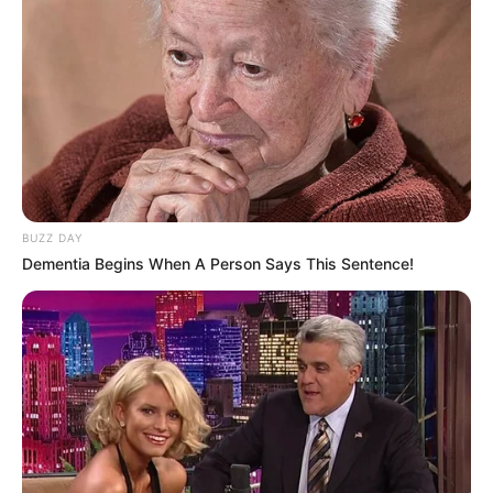
Nama Lengkap: Lee Seo Young
Nama Panggung: Anne
Nama Panggilan: mood lighting
Posisi: Main rapper, vocalist
Tempat, Tanggal Lahir: 17 Oktober 2000
Ulang Tahun: 17 Oktober
Kewarganegaraan: Korea Selatan
BUZZ DAY
Dementia Begins When A Person Says This Sentence!
Pendidikan: Hanlim Multi Art School
Agama: –
Zodiak: Libra
Tinggi Badan: 164 cm
Berat Badan: –
Golongan Darah: O