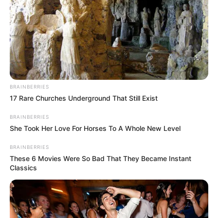
Sekamar dengan Soso dan Miya.
Pernah berpartidipasi dalam kompetisi bermusik ketika masih
sekolah dan berhasil memenangkan juara kedua.
Sempat tertidur selama satu adegan ketika melakoni syuting
untuk MV Red Sun.
Menyebut dirinya fairy leader karena ia manis seperti peri.
BRAINBERRIES
17 Rare Churches Underground That Still Exist
Banyak yang mengatakan mirip dengan Taeyeon SNSD.
Para member mengatakan bahwa Seoryoung tampak seperti
BRAINBERRIES
She Took Her Love For Horses To A Whole New Level
Tinkerbell di MV
Red Sun
.
Bisa bermain gitar.
BRAINBERRIES
These 6 Movies Were So Bad That They Became Instant
Warna favoritnya adalah merah muda dan ungu muda.
Classics
Dapat berbicara bahasa Jepang.
2.
Miya