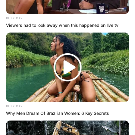
Profesi: Penyanyi, rapper
Hobi: Bermain piano
BUZZ DAY
Viewers had to look away when this happened on live tv
Fakta
Menarik
Dapat berbicara bahasa Mandarin.
Warna favoritnya adalah hitam dan putih.
Muncul di MV milik Sunny Hill berjudul
Goodbye To
Romance
.
Dapat menirukan suara penanak nasi listrik.
Cita-cita saat kecil adalah menjadi dokter.
Memiliki tanda kecantikan di bawah mata kanannya.
BUZZ DAY
Why Men Dream Of Brazilian Women: 6 Key Secrets
Berakting dalam web drama
Half Fifty
(2020)
Role modelnya adalah Wendy
Red Velvet
.
Motonya adalah
Never give up
.