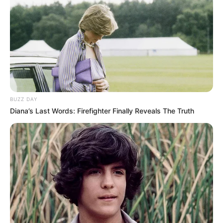
Warna favoritnya adalah ungu dan kuning.
Bisa sedikit berbicara bahasa Jepang.
Role modelnya adalah Jessica Jung.
4. Anne
BUZZ DAY
Diana’s Last Words: Firefighter Finally Reveals The Truth