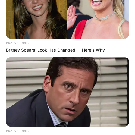
Mute
BRAINBERRIES
Britney Spears' Look Has Changed — Here's Why
(foto: twitter/official_GWSN)
Daftar isi
BRAINBERRIES
Sosial Media Resmi