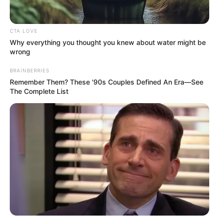
2018.
Pada tanggal 19 hingga 23 Juni 2018, mereka memperkenalkan
CTA LOVE
satu persatu member GWSN. Hingga pada 5 September 2018,
Why everything you thought you knew about water might be
GWSN debut di bawah naungan MILES.
wrong
Mereka membawakan mini album berjudul
The Park In The Night
BRAINBERRIES
Part One
. Mereka banyak mengadakan acara untuk
Remember Them? These '90s Couples Defined An Era—See
The Complete List
mengingkatkan popularitas dari sebelum debut hingga debut grup
berakhir.
Uniknya mini album pertama adalah bagian dari trilogy yang
dilanjutkan dengan mini album kedua dan ketiga yang berjudul
The Park in the Night Part Two
(2019) dan
The Park in the Night
Part Three
(2019). Masing-masing rilis pada tanggal 13 Maret
2019 dan 23 Juli 2019.
Pada 3 April 2020, Soso tidak bisa mengikuti comeback GWSN
karena masalah kesehatan setelah mengalami cedera pergelangan
kaki dan masalah kecemasan.