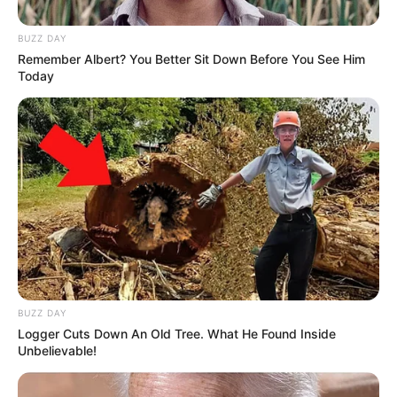
BUZZ DAY
Remember Albert? You Better Sit Down Before You See Him
Today
BUZZ DAY
(foto: twitter/official_GWSN)
Logger Cuts Down An Old Tree. What He Found Inside
Unbelievable!
Biodata & Profil