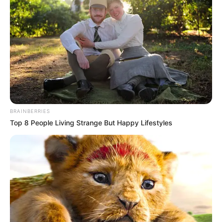
Fakta
Menarik
Mengikuti audisi Kiwi Pop melalui pertunjukkan bakat di
sekolahnya.
Tidak berpartisipasi dalam beberapa pertunjukkan karena
masalah kesehatan.
Bisa melakukan split.
BRAINBERRIES
Anggota tertinggi kedua di GWSN.
Top 8 People Living Strange But Happy Lifestyles
Terinspirasi dari Tzuyu Twice untuk mengikuti audisi Kiwi
Pop.
Telah mengambil kelas bahasa Korea di sekolahnya sebelum
terbang ke negara tersebut.
Parta member memanggilnya dengan ‘Facial expressions and
pose vending machine’. Karena tahu bagaimana mengubah
ekspresi wajah dan pose dengan cepat.