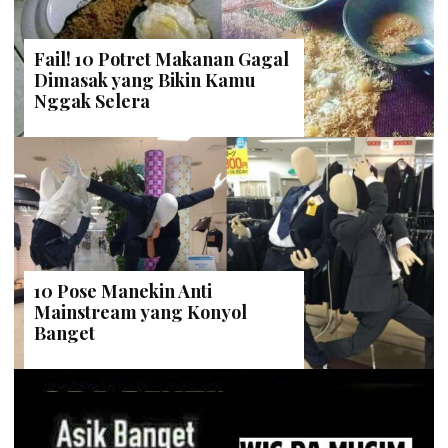
Fail! 10 Potret Makanan Gagal
Dimasak yang Bikin Kamu
Nggak Selera
10 Pose Manekin Anti
Mainstream yang Konyol
Banget