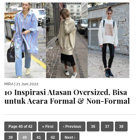
MIRA
| 21 Juni 2022
10 Inspirasi Atasan Oversized, Bisa
untuk Acara Formal & Non-Formal
Page 40 of 42
« First
‹ Previous
36
37
38
39
40
41
42
Next ›