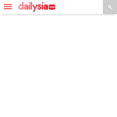
HOME
INSPIRASI
STYLE
FILM &
NGAKAK
QUOTES
HYPE
MORE
SERIES