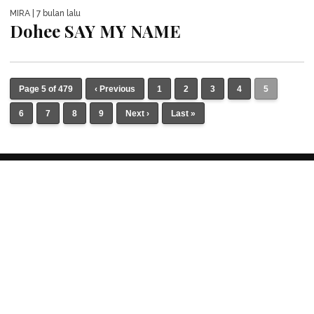
MIRA
| 7 bulan lalu
Dohee SAY MY NAME
Page 5 of 479
‹ Previous
1
2
3
4
5
6
7
8
9
Next ›
Last »