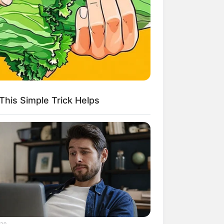
kin Ngakak, 10 Potret
splay Murah Pakai Bahan
adanya
This Simple Trick Helps
ti Mainstream, 10 Cara
mbawa Barang Belanjaan
rsi Warga Thailand
30