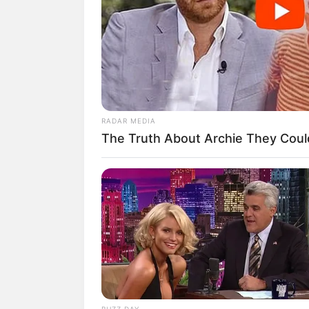
Saat ini siapa yang tak mengenal sosok p
dinobatkan sebagai orang terkaya di dun
Meski posisinya harus tergeser oleh Jef
kekayaan Bill Gates tetap dinyatakan ta
Disamping kesuksesannya sebagai seoran
RADAR MEDIA
yang hangat terhadap keluarga.
The Truth About Archie They Coul
Sorotan publik pun tak luput terhadap k
putri sulung dari bos Microsoft ini, Jenn
Menjadi anak orang terkaya dunia memb
Mau tahu lebih banyak tentang putri kong
selalu tampil menarik berikut ini.
Baca juga:
10 Potret Manis Jessica 
BUZZ DAY