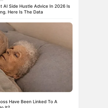
t AI Side Hustle Advice In 2026 Is
ng. Here Is The Data
ngka Banget! 10 Pose Lucu
tak yang Bikin Ketawa
mes
byar! 10 Kalimat Baper
kai Bahasa Jawa Ini Bikin
lau Abis
oss Have Been Linked To A
o It?