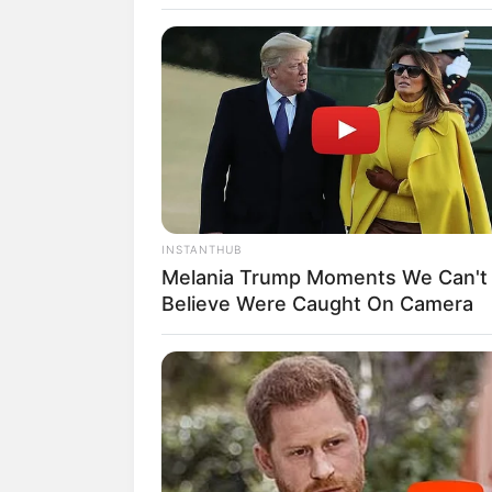
SELEBRITI
10 Potret Jenn
INSTANTHUB
Melania Trump Moments We Can't
Bill Gates ya
Believe Were Caught On Camera
Profile
Penulis:
Yaya Jarkasi
|
5 Februari 2020
SHARE
TWEET
SHARE