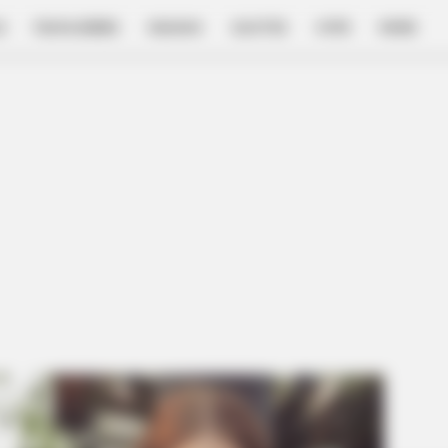
E
FILM & SERIES
NGAKAK
QUOTES
HYPE
MORE