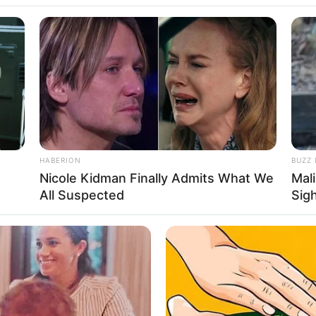
ifer Gates, Putri
HABERION
BUZZ 
Nicole Kidman Finally Admits What We
Mal
ng Dikenal Low
Se
All Suspected
Sig
Pe
Me
WHATSAPP
TELEGRAM
LINE