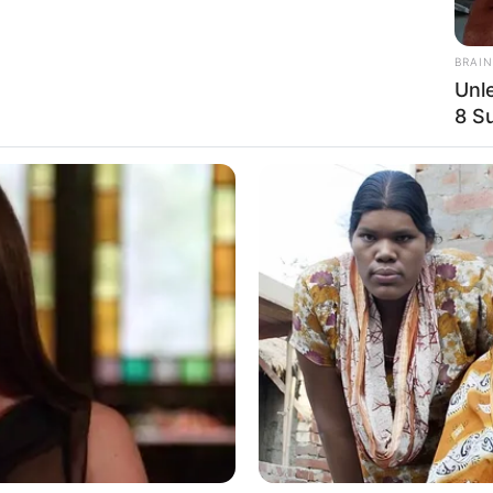
BRAIN
Unl
8 Su
Ta
Ha
90