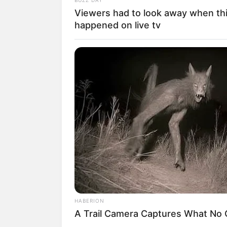
Viewers had to look away when th
happened on live tv
1. Meski menjadi salah satu oran
Gates justru lebih sering terlih
Jennifer
HABERION
A Trail Camera Captures What No