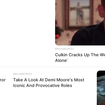
8 
Mi
Ng
BRAINBERRIES
Culkin Cracks Up The W
Alone’
instagram/jenniferkgates)
BRAINBERRIES
10
ror
Take A Look At Demi Moore's Most
p tampak low profile seperti potret sulung
Ti
Iconic And Provocative Roles
Ka