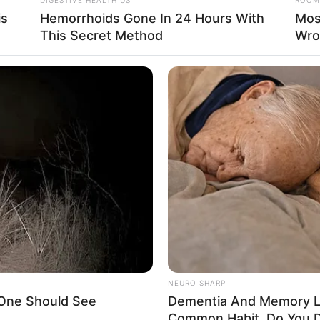
is
Hemorrhoids Gone In 24 Hours With
Mos
This Secret Method
Wro
La
Ka
Ge
Am
Pa
g terkaya di dunia, kehidupan keluarga Bill
Ga
at sederhana dan hal tersebut turun terhadap
Mute
NEURO SHARP
 One Should See
Dementia And Memory L
Common Habit. Do You D