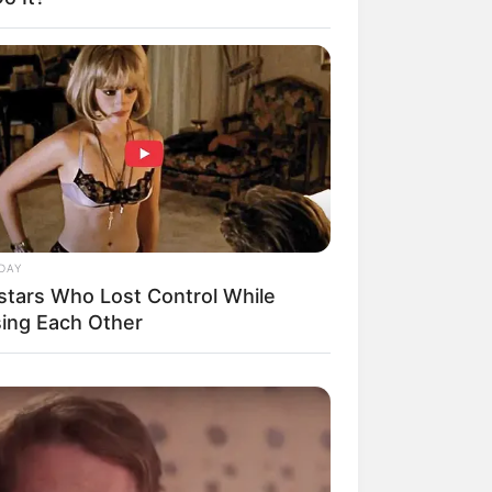
il! 10 Potret Makanan Gagal
masak yang Bikin Kamu
gak Selera
DAY
stars Who Lost Control While
sing Each Other
 Pose Manekin Anti
instream yang Konyol
nget