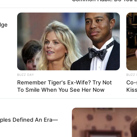
dge
Fa
Di
Ng
BUZZ DAY
BUZZ 
Remember Tiger's Ex-Wife? Try Not
Co-
To Smile When You See Her Now
Kis
10
Ma
Ba
les Defined An Era—