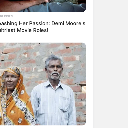
BERRIES
eashing Her Passion: Demi Moore's
ltriest Movie Roles!
mpil Lebih Modern, 7 Potret
sil Renovasi Rumah Berusia
 Tahun