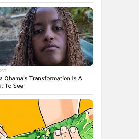
DAY
ia Obama's Transformation Is A
rem! 9 Chat Ojek Online &
ht To See
langgan Ini Bikin Auto
rinding