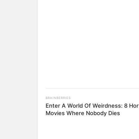
(foto: 
BRAINBERRIES
Enter A World Of Weirdness: 8 Hor
2. Kalau pun mewah, mereka teta
Movies Where Nobody Dies
dari 3 bersaudara ini