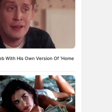
Kata Lucu Seputar Malam
nggu ala Jomblo yang Bikin
enes
eb With His Own Version Of ‘Home
 Desain Kanopi Tempat
dur, Serasa Beristirahat di
mar Raja