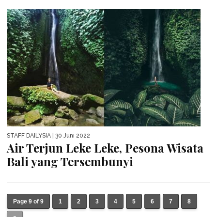
STAFF DAILYSIA
| 30 Juni 2022
Air Terjun Leke Leke, Pesona Wisata
Bali yang Tersembunyi
Page 9 of 9
1
2
3
4
5
6
7
8