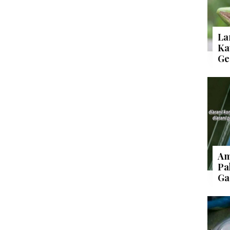
La
Ka
Ge
Am
Pa
Ga