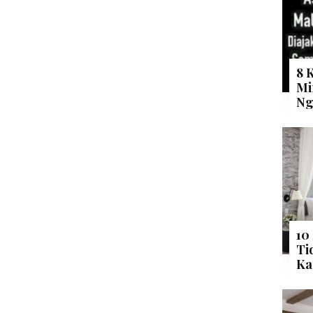
8 
Mi
Ng
10
Ti
Ka