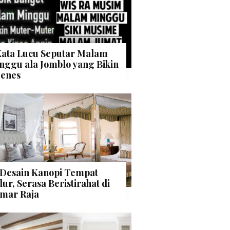
Kata Lucu Seputar Malam
nggu ala Jomblo yang Bikin
enes
 Desain Kanopi Tempat
dur, Serasa Beristirahat di
mar Raja