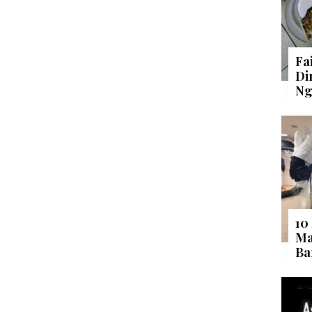
Fa
Di
Ng
10
Ma
Ba