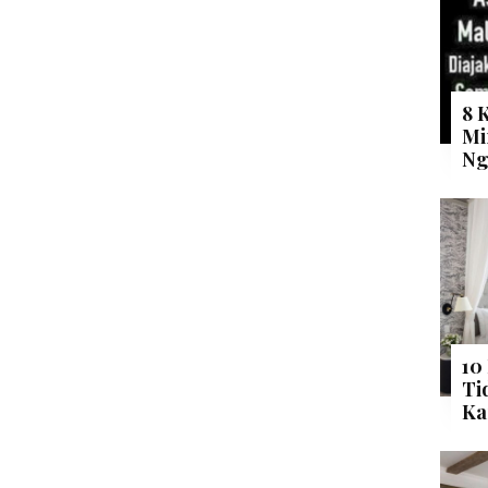
8 
Mi
Ng
10
Ti
Ka