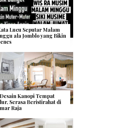
Kata Lucu Seputar Malam
nggu ala Jomblo yang Bikin
enes
 Desain Kanopi Tempat
dur, Serasa Beristirahat di
mar Raja