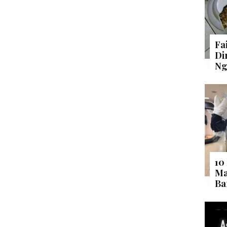
Fa
Di
Ng
10
Ma
Ba