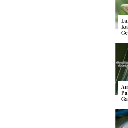
La
Ka
Ge
Am
Pa
Ga