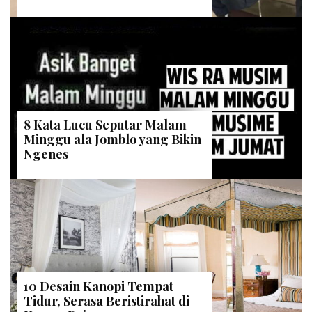
8 Kata Lucu Seputar Malam
Minggu ala Jomblo yang Bikin
Ngenes
10 Desain Kanopi Tempat
Tidur, Serasa Beristirahat di