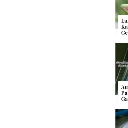
La
Ka
Ge
Am
Pa
Ga