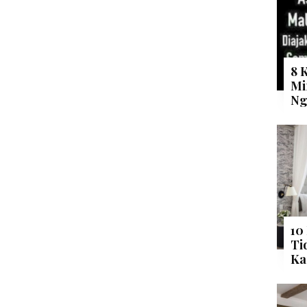
8 
Mi
Ng
10
Ti
Ka