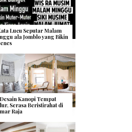
Kata Lucu Seputar Malam
nggu ala Jomblo yang Bikin
enes
 Desain Kanopi Tempat
dur, Serasa Beristirahat di
mar Raja