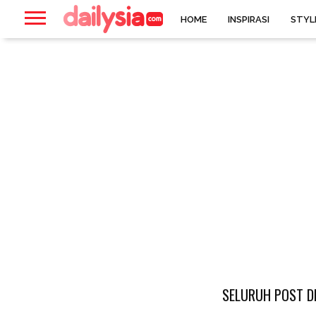
HOME
INSPIRASI
STYL
SELURUH POST D