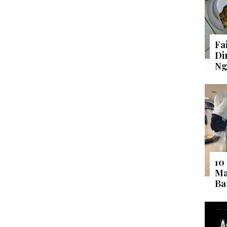
Fa
Di
Ng
10
Ma
Ba