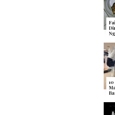
Fa
Di
Ng
10
Ma
Ba