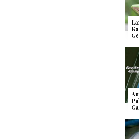
La
Ka
Ge
Am
Pa
Ga