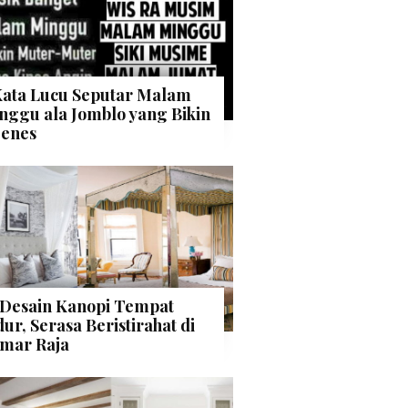
Kata Lucu Seputar Malam
nggu ala Jomblo yang Bikin
enes
 Desain Kanopi Tempat
dur, Serasa Beristirahat di
mar Raja