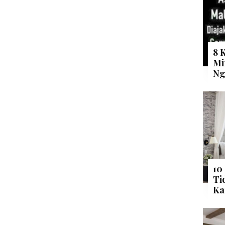
8 
Mi
Ng
10
Ti
Ka