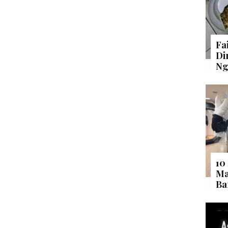
Fa
Di
Ng
10
Ma
Ba