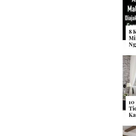
8 
Mi
Ng
10
Ti
Ka