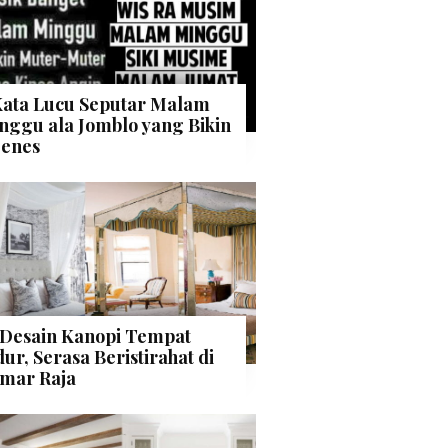
Kata Lucu Seputar Malam
nggu ala Jomblo yang Bikin
enes
 Desain Kanopi Tempat
dur, Serasa Beristirahat di
mar Raja