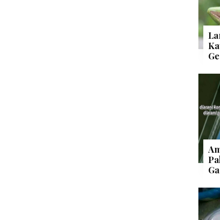
La
Ka
Ge
Am
Pa
Ga