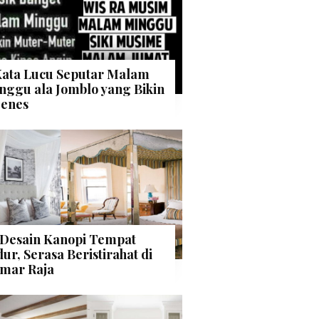
Kata Lucu Seputar Malam
nggu ala Jomblo yang Bikin
enes
 Desain Kanopi Tempat
dur, Serasa Beristirahat di
mar Raja