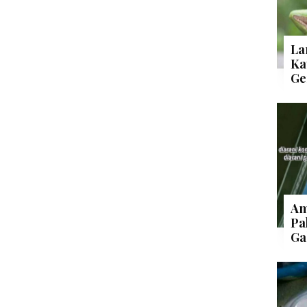
La
Ka
Ge
Am
Pa
Ga