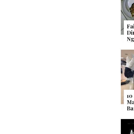
Fa
Di
Ng
10
Ma
Ba