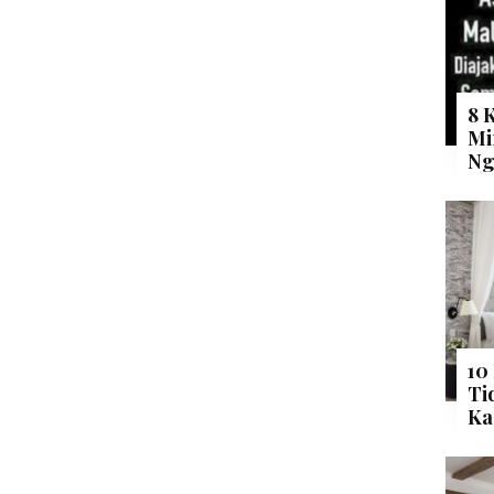
8 
Mi
Ng
10
Ti
Ka