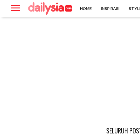
HOME
INSPIRASI
STYL
SELURUH POST