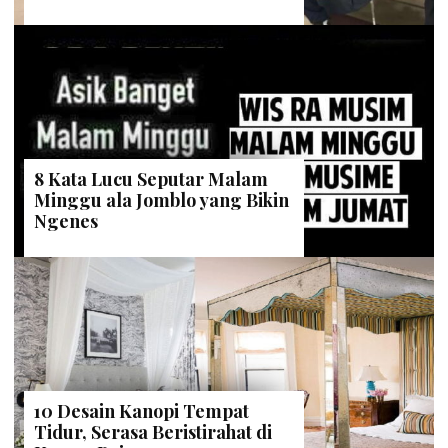
8 Kata Lucu Seputar Malam
Minggu ala Jomblo yang Bikin
Ngenes
10 Desain Kanopi Tempat
Tidur, Serasa Beristirahat di