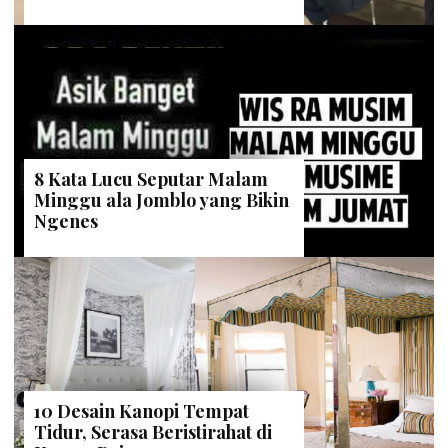
8 Kata Lucu Seputar Malam
Minggu ala Jomblo yang Bikin
Ngenes
10 Desain Kanopi Tempat
Tidur, Serasa Beristirahat di