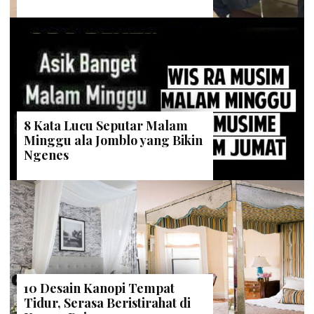
8 Kata Lucu Seputar Malam
Minggu ala Jomblo yang Bikin
Ngenes
10 Desain Kanopi Tempat
Tidur, Serasa Beristirahat di