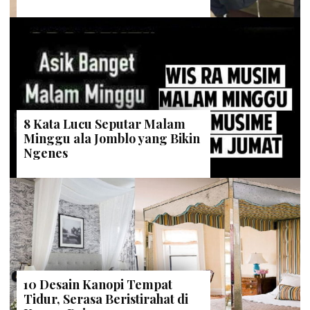
8 Kata Lucu Seputar Malam
Minggu ala Jomblo yang Bikin
Ngenes
10 Desain Kanopi Tempat
Tidur, Serasa Beristirahat di