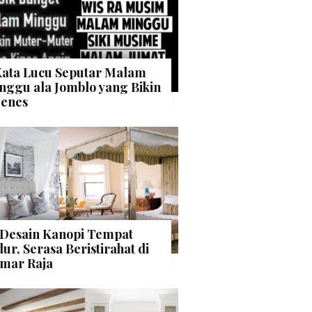
Kata Lucu Seputar Malam
nggu ala Jomblo yang Bikin
enes
 Desain Kanopi Tempat
dur, Serasa Beristirahat di
mar Raja