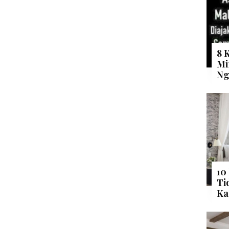
8 
Mi
Ng
10
Ti
Ka