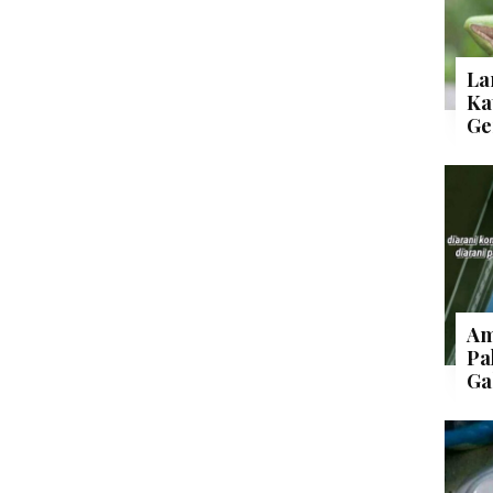
La
Ka
Ge
Am
Pa
Ga