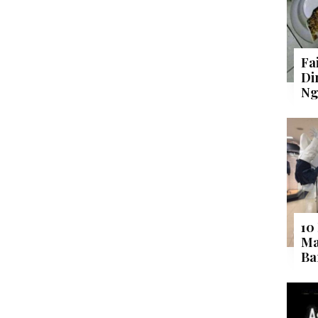
Fa
Di
Ng
10
Ma
Ba