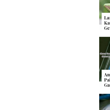
La
Ka
Ge
Am
Pa
Ga