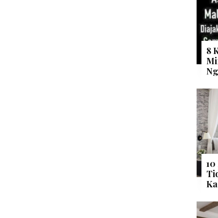
8 
Mi
Ng
10
Ti
Ka