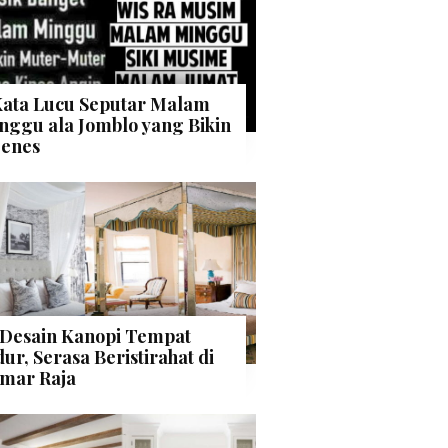
Kata Lucu Seputar Malam
nggu ala Jomblo yang Bikin
enes
 Desain Kanopi Tempat
dur, Serasa Beristirahat di
mar Raja