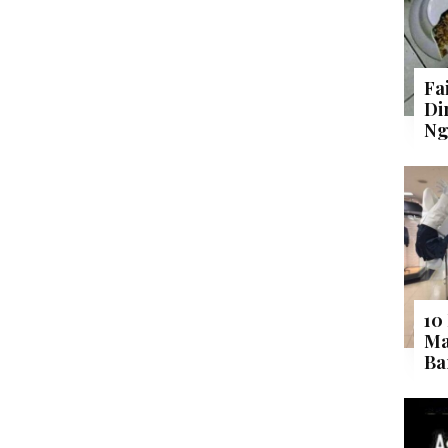
Fa
Di
Ng
10
Ma
Ba