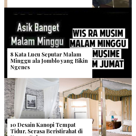
8 Kata Lucu Seputar Malam
Minggu ala Jomblo yang Bikin
Ngenes
10 Desain Kanopi Tempat
Tidur, Serasa Beristirahat di