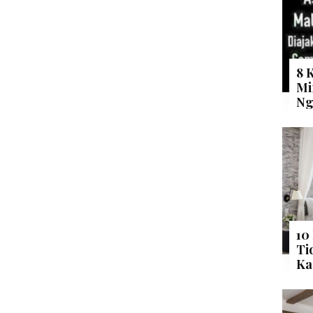
8 
Mi
Ng
10
Ti
Ka