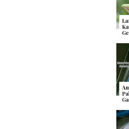
La
Ka
Ge
Am
Pa
Ga