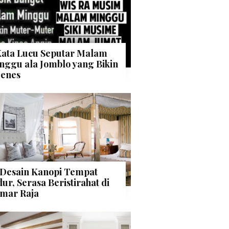
Kata Lucu Seputar Malam
nggu ala Jomblo yang Bikin
enes
 Desain Kanopi Tempat
dur, Serasa Beristirahat di
mar Raja