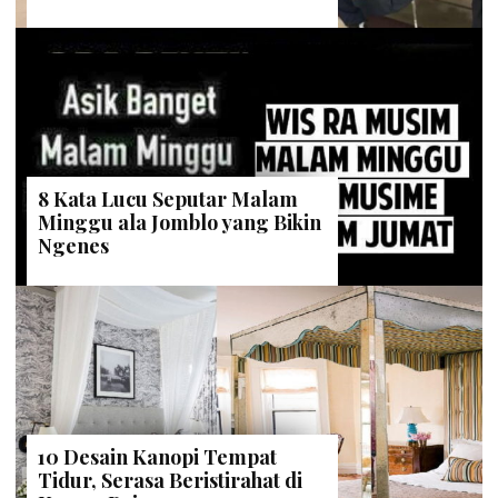
8 Kata Lucu Seputar Malam
Minggu ala Jomblo yang Bikin
Ngenes
10 Desain Kanopi Tempat
Tidur, Serasa Beristirahat di