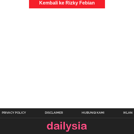
Kembali ke Rizky Febian
PRIVACY POLICY
DISCLAIMER
HUBUNGI KAMI
IKLAN