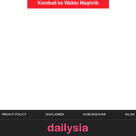
Kembali ke Waktu Maghrib
PRIVACY POLICY
DISCLAIMER
HUBUNGI KAMI
IKLAN