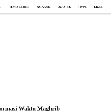
E
FILM & SERIES
NGAKAK
QUOTES
HYPE
MORE
formasi Waktu Maghrib